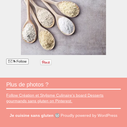
Follow
Plus de photos ?
Follow Création et Stylisme Culinaire's board Desserts
gourmands sans gluten on Pinterest.
Je cuisine sans gluten
Proudly powered by WordPress