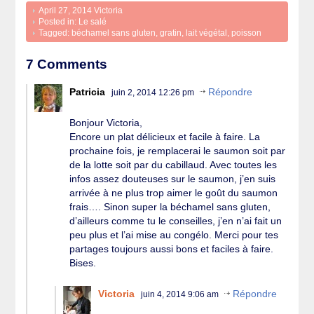
April 27, 2014
Victoria
Posted in:
Le salé
Tagged:
béchamel sans gluten
,
gratin
,
lait végétal
,
poisson
7 Comments
Patricia
Répondre
juin 2, 2014 12:26 pm
Bonjour Victoria,
Encore un plat délicieux et facile à faire. La
prochaine fois, je remplacerai le saumon soit par
de la lotte soit par du cabillaud. Avec toutes les
infos assez douteuses sur le saumon, j’en suis
arrivée à ne plus trop aimer le goût du saumon
frais…. Sinon super la béchamel sans gluten,
d’ailleurs comme tu le conseilles, j’en n’ai fait un
peu plus et l’ai mise au congélo. Merci pour tes
partages toujours aussi bons et faciles à faire.
Bises.
Victoria
Répondre
juin 4, 2014 9:06 am