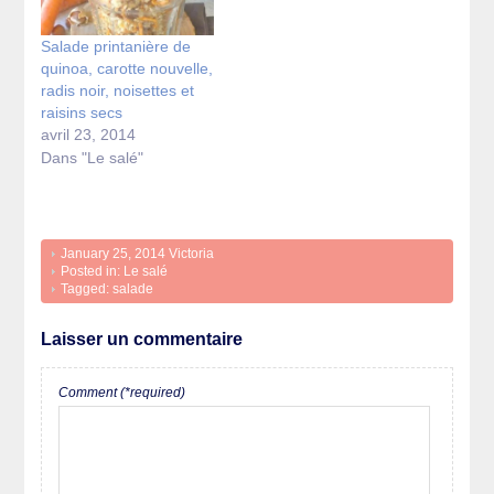
Salade printanière de
quinoa, carotte nouvelle,
radis noir, noisettes et
raisins secs
avril 23, 2014
Dans "Le salé"
January 25, 2014
Victoria
Posted in:
Le salé
Tagged:
salade
Laisser un commentaire
Comment (*required)