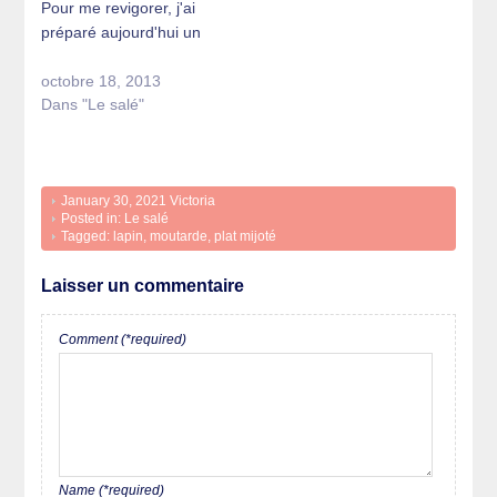
Pour me revigorer, j'ai
préparé aujourd'hui un
bon petit plat d’hiver
octobre 18, 2013
convivial : mon quinoa
Dans "Le salé"
façon potée aux
saucisses fumées.
Pour accélèrer la
réalisation, plutôt qu’une
January 30, 2021
Victoria
viande longue à
Posted in:
Le salé
dessaler et à mijoter, j'ai
Tagged:
lapin
,
moutarde
,
plat mijoté
opté pour les…
Laisser un commentaire
Comment (*required)
Name (*required)