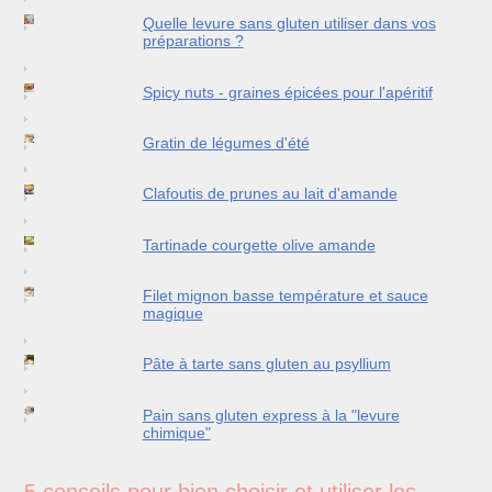
Quelle levure sans gluten utiliser dans vos
préparations ?
Spicy nuts - graines épicées pour l'apéritif
Gratin de légumes d'été
Clafoutis de prunes au lait d'amande
Tartinade courgette olive amande
Filet mignon basse température et sauce
magique
Pâte à tarte sans gluten au psyllium
Pain sans gluten express à la "levure
chimique"
5 conseils pour bien choisir et utiliser les