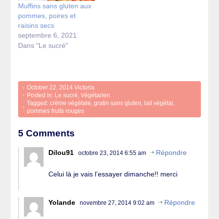
Muffins sans gluten aux
pommes, poires et
raisins secs
septembre 6, 2021
Dans "Le sucré"
October 22, 2014
Victoria
Posted in:
Le sucré
,
Végétarien
Tagged:
crème végétale
,
gratin sans gluten
,
lait végétal
,
pommes fruits rouges
5 Comments
Dilou91
Répondre
octobre 23, 2014 6:55 am
Celui là je vais l’essayer dimanche!! merci
Yolande
Répondre
novembre 27, 2014 9:02 am