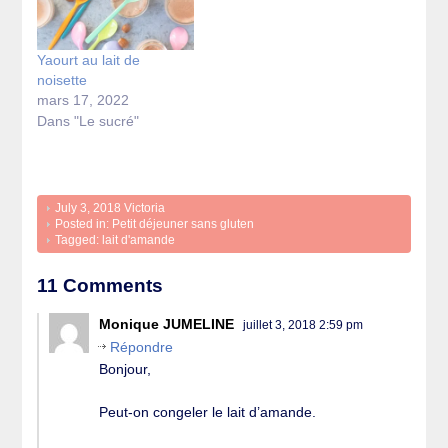
Yaourt au lait de
noisette
mars 17, 2022
Dans "Le sucré"
July 3, 2018
Victoria
Posted in:
Petit déjeuner sans gluten
Tagged:
lait d'amande
11 Comments
Monique JUMELINE
juillet 3, 2018 2:59 pm
Répondre
Bonjour,
Peut-on congeler le lait d’amande.