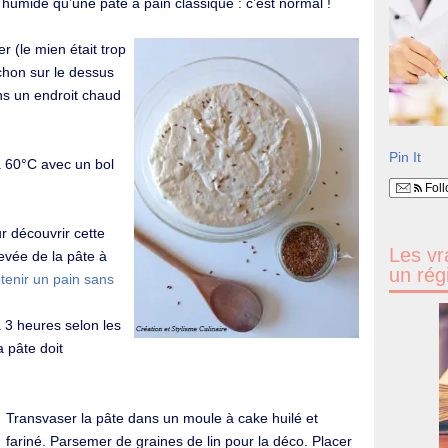
humide qu’une pâte à pain classique : c’est normal !
r (le mien était trop
rchon sur le dessus
ns un endroit chaud
Pin It
à 60°C avec un bol
Foll
r découvrir cette
Les vr
levée de la pâte à
un rég
enir un pain sans
 3 heures selon les
a pâte doit
Transvaser la pâte dans un moule à cake huilé et
fariné. Parsemer de graines de lin pour la déco. Placer