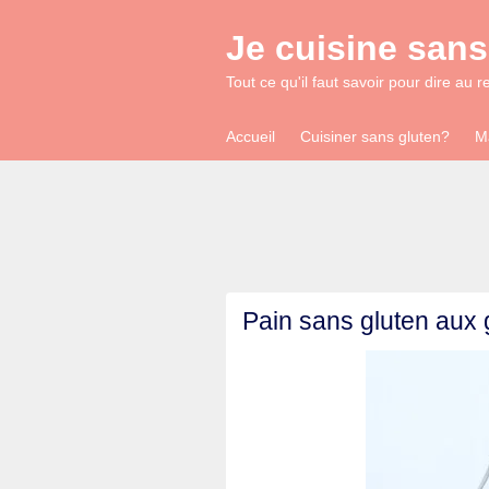
Je cuisine sans
Tout ce qu'il faut savoir pour dire au r
Accueil
Cuisiner sans gluten?
M
Pain sans gluten aux g