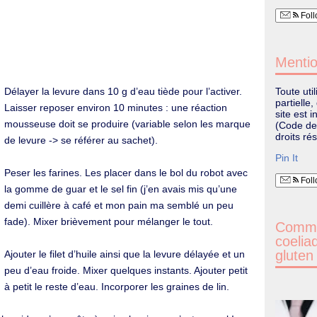
Foll
Mentio
Toute uti
Délayer la levure dans 10 g d’eau tiède pour l’activer.
partielle
Laisser reposer environ 10 minutes : une réaction
site est i
mousseuse doit se produire (variable selon les marque
(Code de 
droits ré
de levure -> se référer au sachet).
Pin It
Peser les farines. Les placer dans le bol du robot avec
Foll
la gomme de guar et le sel fin (j’en avais mis qu’une
demi cuillère à café et mon pain ma semblé un peu
fade). Mixer brièvement pour mélanger le tout.
Commen
coelia
gluten
Ajouter le filet d’huile ainsi que la levure délayée et un
peu d’eau froide. Mixer quelques instants. Ajouter petit
à petit le reste d’eau. Incorporer les graines de lin.