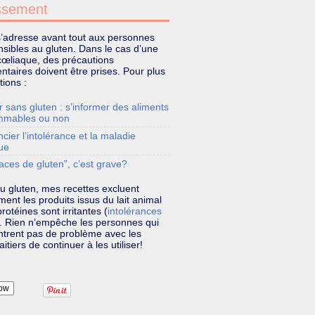
ssement
s’adresse avant tout aux personnes
sibles au gluten. Dans le cas d’une
cœliaque, des précautions
taires doivent être prises. Pour plus
tions :
 sans gluten : s’informer des aliments
mmables ou non
ncier l’intolérance et la maladie
ue
aces de gluten”, c’est grave?
u gluten, mes recettes excluent
ent les produits issus du lait animal
rotéines sont irritantes (
intolérances
). Rien n’empêche les personnes qui
ntrent pas de problème avec les
aitiers de continuer à les utiliser!
ow