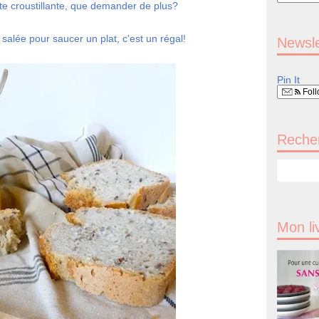
te croustillante, que demander de plus?
salée pour saucer un plat, c’est un régal!
Newsle
Pin It
Foll
Recher
Mon li