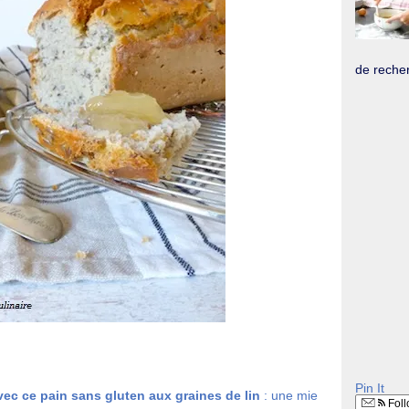
de recher
Pin It
vec ce pain sans gluten aux graines de lin
: une mie
Foll