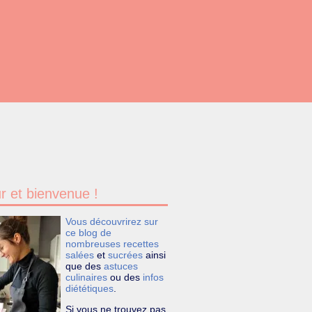
r et bienvenue !
Vous découvrirez sur
ce blog de
nombreuses recettes
salées
et
sucrées
ainsi
que des
astuces
culinaires
ou des
infos
diététiques
.
Si vous ne trouvez pas