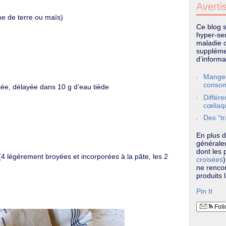
Averti
e de terre ou maïs)
Ce blog 
hyper-sen
maladie 
supplémen
d’informa
Manger
conso
tée, délayée dans 10 g d’eau tiède
Différe
cœliaq
Des “tr
En plus d
généralem
dont les p
 (4 légèrement broyées et incorporées à la pâte, les 2
croisées
ne renco
produits l
Pin It
Foll