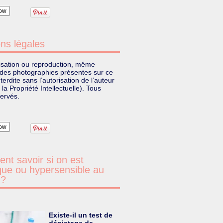
ow
ns légales
lisation ou reproduction, même
, des photographies présentes sur ce
nterdite sans l’autorisation de l’auteur
la Propriété Intellectuelle). Tous
servés.
ow
t savoir si on est
que ou hypersensible au
 ?
Existe-il un test de