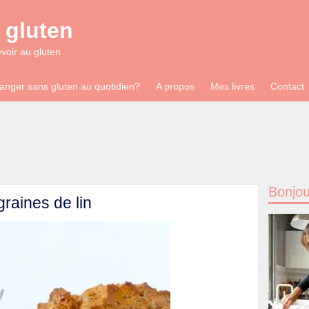
 gluten
evoir au gluten
anger sans gluten au quotidien?
A propos
Mes livres
Contact
Bonjou
raines de lin