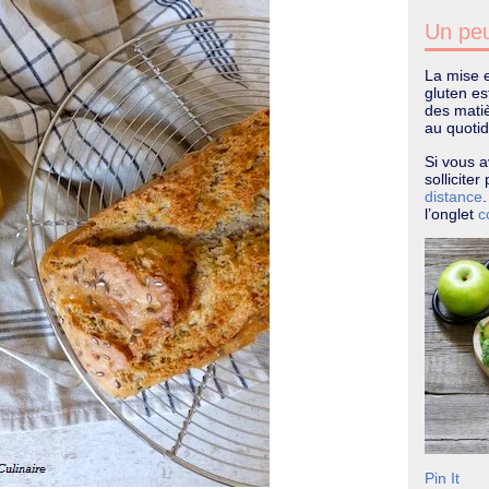
Un peu
La mise e
gluten e
des matiè
au quotid
Si vous a
sollicite
distance
l’onglet
c
Pin It