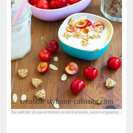
Bol petit déj’ de yaourt maison au lait d’amande, cerises et granola…