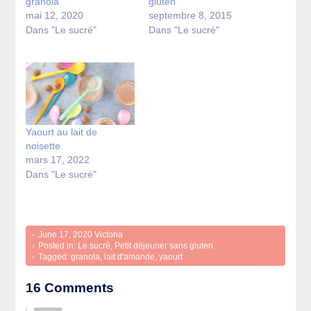
granola
gluten
mai 12, 2020
septembre 8, 2015
Dans "Le sucré"
Dans "Le sucré"
Yaourt au lait de
noisette
mars 17, 2022
Dans "Le sucré"
June 17, 2020
Victoria
Posted in:
Le sucré
,
Petit déjeuner sans gluten
Tagged:
granola
,
lait d'amande
,
yaourt
16 Comments