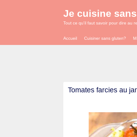
Je cuisine sans
Tout ce qu'il faut savoir pour dire au r
Accueil
Cuisiner sans gluten?
M
Tomates farcies au j