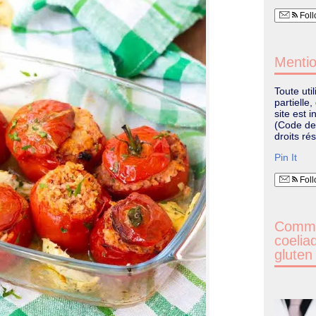
Foll
Mentio
Toute uti
partielle
site est i
(Code de 
droits ré
Pin It
Foll
Commen
coelia
gluten