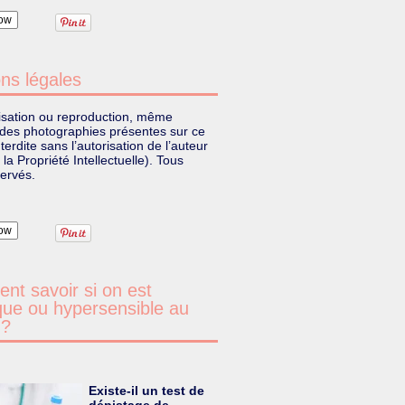
ow
ns légales
lisation ou reproduction, même
, des photographies présentes sur ce
nterdite sans l’autorisation de l’auteur
la Propriété Intellectuelle). Tous
servés.
ow
t savoir si on est
que ou hypersensible au
 ?
Existe-il un test de