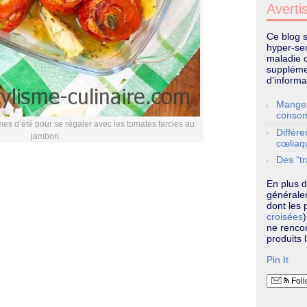
Averti
Ce blog 
hyper-sen
maladie 
supplémen
d’informa
Manger
conso
mes d’été pour se régaler avec les tomates farcies au
Différe
jambon.
cœliaq
Des “tr
En plus d
généralem
dont les p
croisées
ne renco
produits l
Pin It
Foll