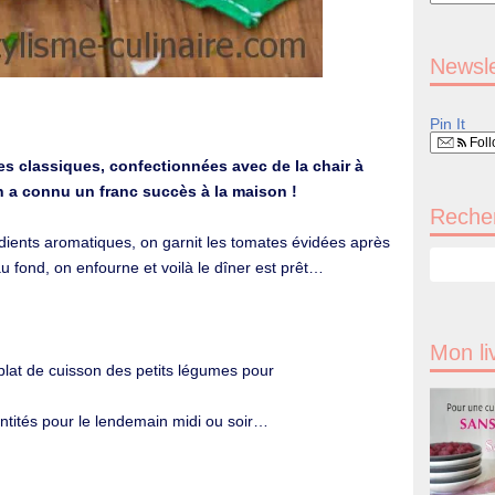
Newsle
Pin It
Foll
ies classiques, confectionnées avec de la chair à
n a connu un franc succès à la maison !
Recher
dients aromatiques, on garnit les tomates évidées après
au fond, on enfourne et voilà le dîner est prêt…
Mon li
lat de cuisson des petits légumes pour
antités pour le lendemain midi ou soir…