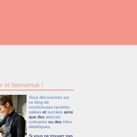
r et bienvenue !
Vous découvrirez sur
ce blog de
nombreuses recettes
salées
et
sucrées
ainsi
que des
astuces
culinaires
ou des
infos
diététiques
.
Si vous ne trouvez pas