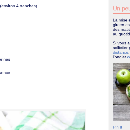
(environ 4 tranches)
Un peu
La mise e
gluten e
des matiè
au quotid
Si vous a
sollicite
distance
l’onglet
c
arinés
ovence
Pin It