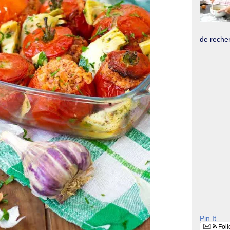
de recher
Pin It
Foll