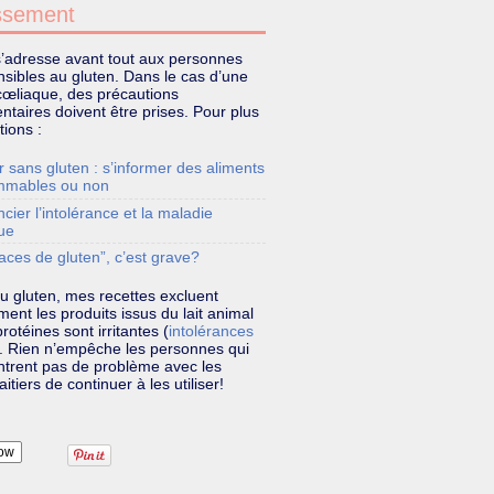
ssement
s’adresse avant tout aux personnes
sibles au gluten. Dans le cas d’une
cœliaque, des précautions
taires doivent être prises. Pour plus
tions :
 sans gluten : s’informer des aliments
mmables ou non
ncier l’intolérance et la maladie
ue
aces de gluten”, c’est grave?
u gluten, mes recettes excluent
ent les produits issus du lait animal
rotéines sont irritantes (
intolérances
). Rien n’empêche les personnes qui
ntrent pas de problème avec les
aitiers de continuer à les utiliser!
ow