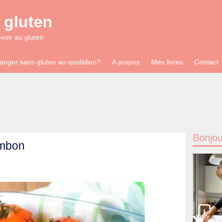
 gluten
evoir au gluten
anger sans gluten au quotidien?
A propos
Mes livres
Contact
Bonjou
ambon