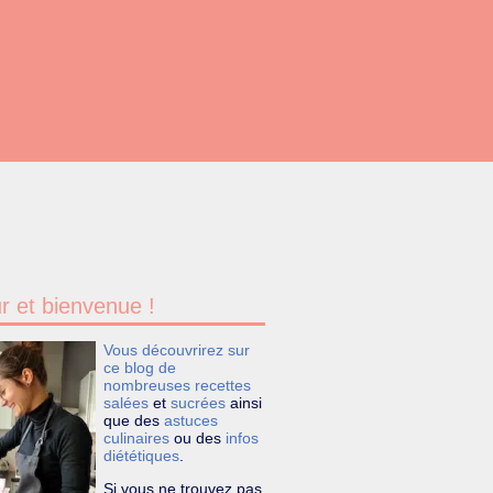
r et bienvenue !
Vous découvrirez sur
ce blog de
nombreuses recettes
salées
et
sucrées
ainsi
que des
astuces
culinaires
ou des
infos
diététiques
.
Si vous ne trouvez pas