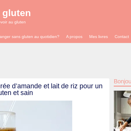
 gluten
evoir au gluten
anger sans gluten au quotidien?
A propos
Mes livres
Contact
Bonjou
ée d’amande et lait de riz pour un
uten et sain