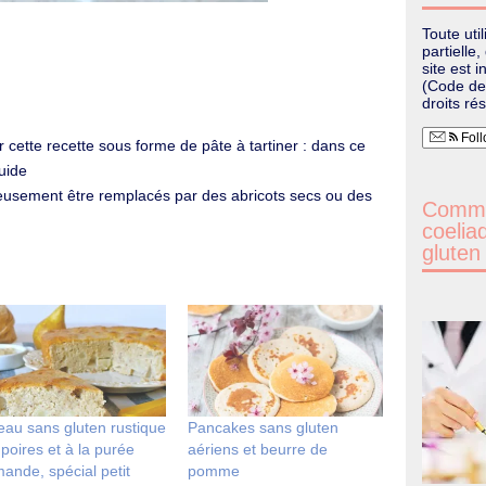
Toute uti
partielle
site est i
(Code de 
droits ré
Foll
r cette recette sous forme de pâte à tartiner : dans ce
quide
usement être remplacés par des abricots secs ou des
Commen
coelia
gluten
eau sans gluten rustique
Pancakes sans gluten
poires et à la purée
aériens et beurre de
ande, spécial petit
pomme