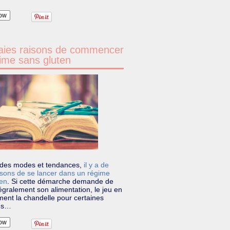
ow
aies raisons de commencer
ime sans gluten
n des modes et tendances,
il y a de
isons de se lancer dans un régime
ten
.
Si cette démarche demande de
tégralement son alimentation, le jeu en
ment la chandelle pour certaines
es…
ow