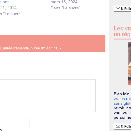
euner
mars 13, 2024
 21, 2014
Dans "Le sucré"
Foll
s "Le sucré"
Les vr
un rég
l
,
purée d'amande
,
purée d'oléagineux
Bien loi
vraies ra
sans glu
revoir in
vaut vrai
personn
Foll
d)