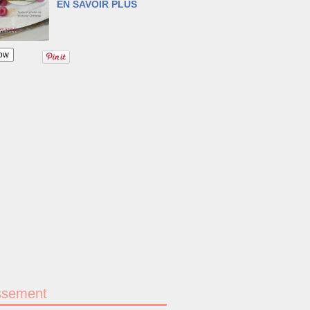
EN SAVOIR PLUS
ow
ssement