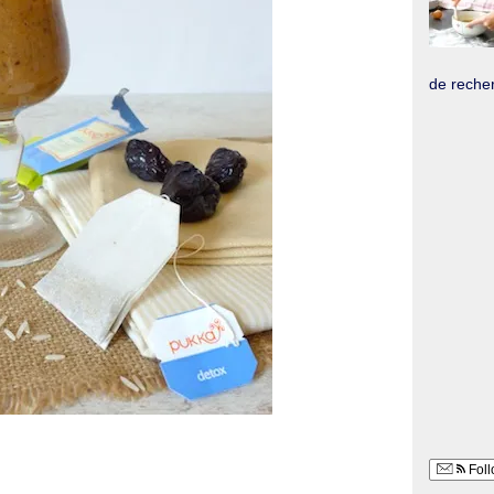
de recher
Foll