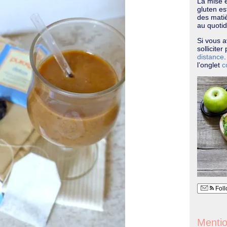
La mise e
gluten e
des matiè
au quotid
Si vous a
sollicite
distance
l’onglet
c
Foll
Mentio