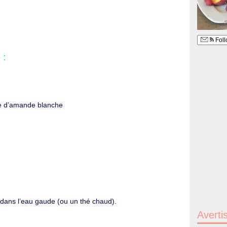
Foll
 :
ée d’amande blanche
:
ux dans l’eau gaude (ou un thé chaud).
Averti