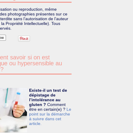
lisation ou reproduction, même
, des photographies présentes sur ce
nterdite sans l’autorisation de l’auteur
la Propriété Intellectuelle). Tous
servés.
ow
t savoir si on est
que ou hypersensible au
 ?
Existe-il un test de
dépistage de
l’intolérance au
gluten ?
Comment
être en certain(e) ?
Le
point sur la démarche
à suivre dans cet
article.