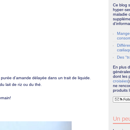
Ce blog 
hyper-sen
maladie 
supplémen
d’informa
Manger
conso
Différe
cœliaq
Des “tr
En plus d
généralem
dont les p
 purée d’amande délayée dans un trait de liquide.
croisées
 du lait de riz ou du thé.
ne renco
produits l
demain!
Foll
Un peu