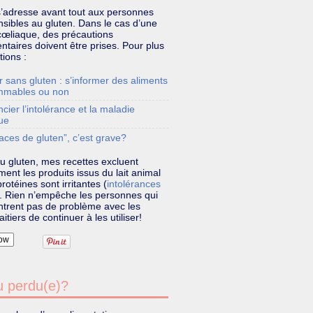
s’adresse avant tout aux personnes
sibles au gluten. Dans le cas d’une
cœliaque, des précautions
taires doivent être prises. Pour plus
tions :
 sans gluten : s’informer des aliments
mmables ou non
ncier l’intolérance et la maladie
ue
aces de gluten”, c’est grave?
u gluten, mes recettes excluent
ent les produits issus du lait animal
rotéines sont irritantes (
intolérances
). Rien n’empêche les personnes qui
ntrent pas de problème avec les
aitiers de continuer à les utiliser!
ow
 perdu(e)?