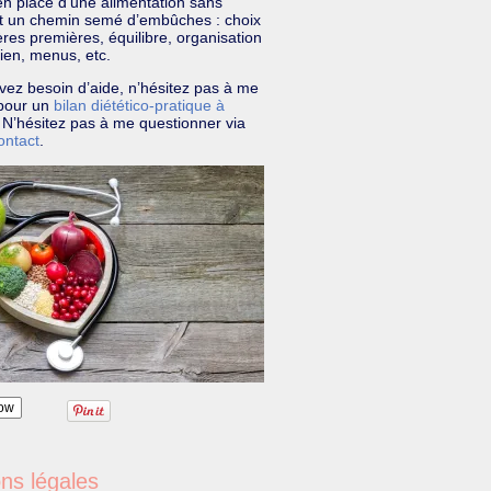
n place d’une alimentation sans
st un chemin semé d’embûches : choix
res premières, équilibre, organisation
ien, menus, etc.
vez besoin d’aide, n’hésitez pas à me
r pour un
bilan diétético-pratique à
. N’hésitez pas à me questionner via
ontact
.
ow
ns légales