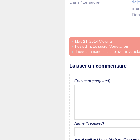
déj
Dans "Le sucré"
mai
Dan
May 21, 2014
Victoria
Posted in:
Le sucré
,
Végétarien
Tagged:
amande
,
lait de riz
,
lait végéta
Laisser un commentaire
Comment (*required)
Name (*required)
Email (will not be published) (*require