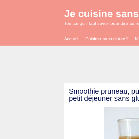
Je cuisine sans
Tout ce qu'il faut savoir pour dire au r
Accueil
Cuisiner sans gluten?
M
Smoothie pruneau, pur
petit déjeuner sans gl