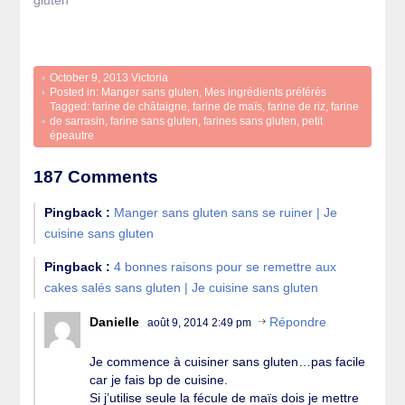
October 9, 2013
Victoria
Posted in:
Manger sans gluten
,
Mes ingrédients préférés
Tagged:
farine de châtaigne
,
farine de maïs
,
farine de riz
,
farine
de sarrasin
,
farine sans gluten
,
farines sans gluten
,
petit
épeautre
187 Comments
Pingback :
Manger sans gluten sans se ruiner | Je
cuisine sans gluten
Pingback :
4 bonnes raisons pour se remettre aux
cakes salés sans gluten | Je cuisine sans gluten
Danielle
Répondre
août 9, 2014 2:49 pm
Je commence à cuisiner sans gluten…pas facile
car je fais bp de cuisine.
Si j’utilise seule la fécule de maïs dois je mettre