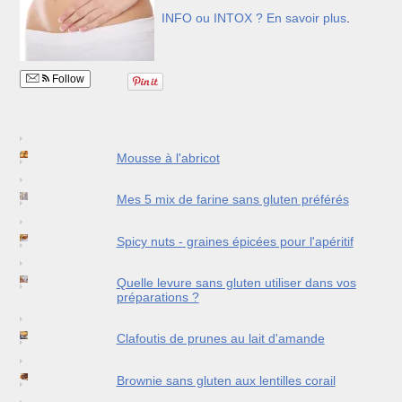
INFO ou INTOX ?
En savoir plus
.
Follow
Mousse à l'abricot
Mes 5 mix de farine sans gluten préférés
Spicy nuts - graines épicées pour l'apéritif
Quelle levure sans gluten utiliser dans vos
préparations ?
Clafoutis de prunes au lait d'amande
Brownie sans gluten aux lentilles corail